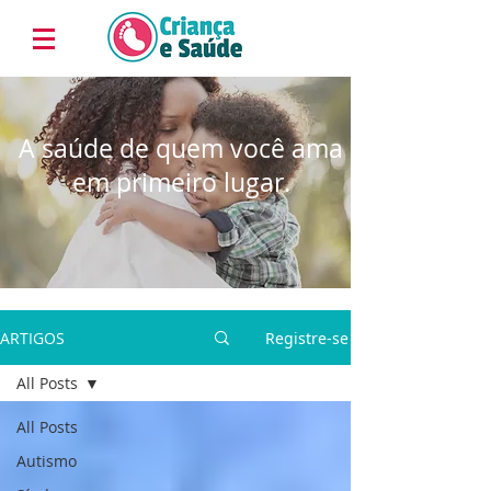
A saúde de quem você ama
em primeiro lugar.
ARTIGOS
Registre-se
All Posts
All Posts
Autismo