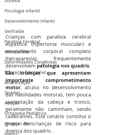
Dislexia
Psicologia Infantil
Desenvolvimento Infantil
Desfralde
Crianças com paralisia cerebral 
Paralisia Cerebral
espástica (hipertonia muscular) e 
envolvimento corporal completo 
Hidrocefalia
(tetraparesia), frequentemente 
Deformidades Congênitas
desenvolvem 
patologia nos quadris
.
Educação Emocional
São crianças que apresentam 
importante comprometimento 
Alfabeização
motor
, atraso no desenvolvimento 
Direitos
das habilidades motoras, tem pouca 
sustentação da cabeça e tronco, 
Adoção
geralmente não caminham, sendo 
Ortopedia Pediátrica
cadeirantes. Este cenário constitui o 
grupo de crianças de risco para 
Crianças Anãs
doença dos quadris.
Jovens