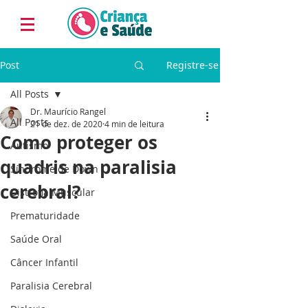
Post
Registre-se
All Posts
Dr. Maurício Rangel
All Posts
21 de dez. de 2020
4 min de leitura
Como proteger os
Autismo
quadris na paralisia
Síndrome de Down
cerebral?
Distrofia Muscular
Prematuridade
Saúde Oral
Câncer Infantil
Paralisia Cerebral