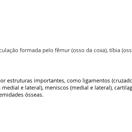
culação formada pelo fêmur (osso da coxa), tíbia (oss
ior estruturas importantes, como ligamentos (cruzado
s medial e lateral), meniscos (medial e lateral), cartila
remidades ósseas.