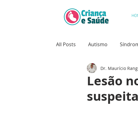
HO
All Posts
Autismo
Síndro
Dr. Maurício Rang
Saúde Oral
Câncer Infanti
Lesão n
suspeita
Psicologia Infantil
Desenv
Hidrocefalia
Deformidade