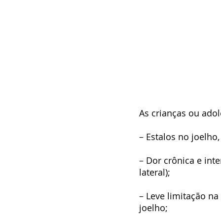
As crianças ou ado
– Estalos no joelh
– Dor crônica e int
lateral);
– Leve limitação na
joelho;