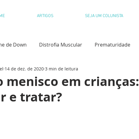
ME
ARTIGOS
SEJA UM COLUNISTA
me de Down
Distrofia Muscular
Prematuridade
el
14 de dez. de 2020
3 min de leitura
l
Paralisia Cerebral
Dislexia
o menisco em crianças
r e tratar?
olvimento Infantil
Desfralde
Paralisia Cerebral
s Congênitas
Educação Emocional