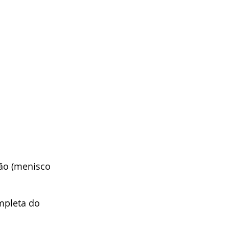
ção (menisco 
mpleta do 