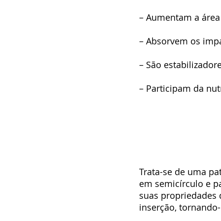
– Aumentam a área d
– Absorvem os impa
– São estabilizador
– Participam da nutr
Trata-se de uma pa
em semicírculo e p
suas propriedades 
inserção, tornando