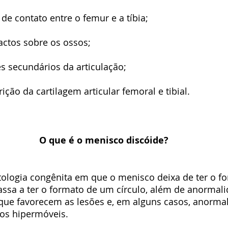
e contato entre o femur e a tíbia;
ctos sobre os ossos;
es secundários da articulação;
ição da cartilagem articular femoral e tibial.
O que é o menisco discóide?
tologia congênita em que o menisco deixa de ter o f
assa a ter o formato de um círculo, além de anormali
que favorecem as lesões e, em alguns casos, anormal
-os hipermóveis.