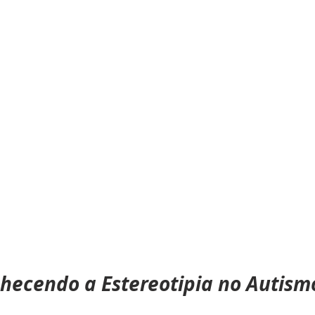
Adoção
Ortopedia Pediátrica
Crianças Anãs
hecendo a Estereotipia no Autism