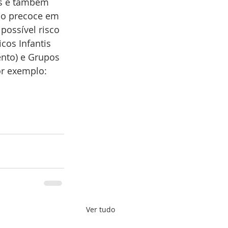
os e também 
ão precoce em 
ossível risco 
cos Infantis 
nto) e Grupos 
r exemplo: 
Ver tudo