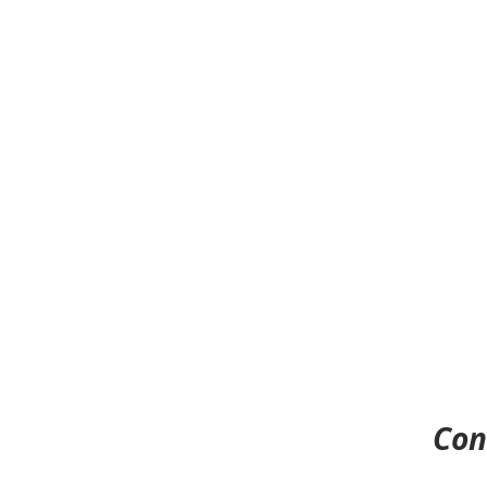
Alfabeização
Direitos
Jovens
Con