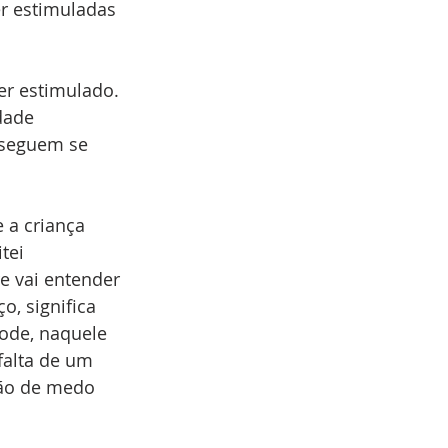
r estimuladas 
er estimulado. 
dade 
seguem se 
a criança 
tei 
e vai entender 
, significa 
ode, naquele 
falta de um 
ção de medo 