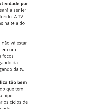
tividade por 
ará a ser ler 
 fundo. A TV 
s na tela do 
 não vá estar 
o em um 
s focos 
igando da 
igando da tv.
liza tão bem 
ndo que tem 
á hiper 
ar os ciclos de 
sendo 