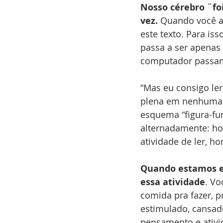
Nosso cérebro ¨fo
vez.
 Quando você ab
este texto. Para is
passa a ser apenas
computador passam 
“Mas eu consigo le
plena em nenhuma d
esquema “figura-fun
alternadamente: hor
atividade de ler, h
Quando estamos e
essa atividade
. Vo
comida pra fazer, p
estimulado, cansado
pensamento e ativi