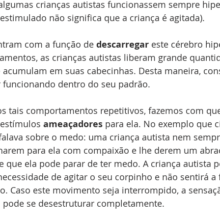
algumas crianças autistas funcionassem sempre hipe
restimulado não significa que a criança é agitada).
ntram com a função de 
descarregar
 este cérebro hip
mentos, as crianças autistas liberam grande quanti
e acumulam em suas cabecinhas. Desta maneira, con
r funcionando dentro do seu padrão.
tais comportamentos repetitivos, fazemos com que 
 estímulos 
ameaçadores
 para ela. No exemplo que ci
falava sobre o medo: uma criança autista nem sempr
lharem para ela com compaixão e lhe derem um abraço
 que ela pode parar de ter medo. A criança autista p
ecessidade de agitar o seu corpinho e não sentirá a 
o. Caso este movimento seja interrompido, a sensa
la pode se desestruturar completamente.