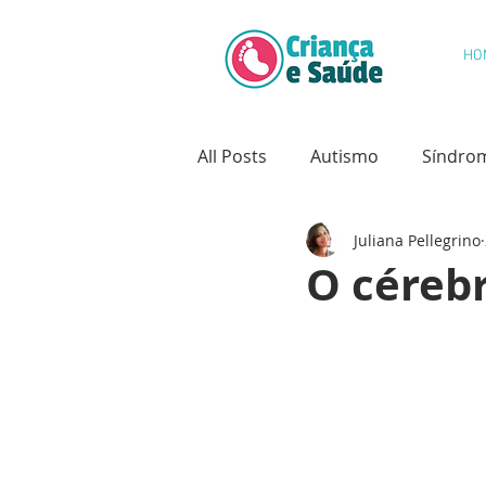
HO
All Posts
Autismo
Síndro
Juliana Pellegrino
Saúde Oral
Câncer Infanti
O céreb
Psicologia Infantil
Desenv
Hidrocefalia
Deformidade