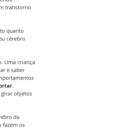
m transtorno 
nto quanto 
eu cérebro 
. Uma criança 
ar e saber 
mportamentos 
ortar
. 
girar objetos 
rebro da 
o fazem os 