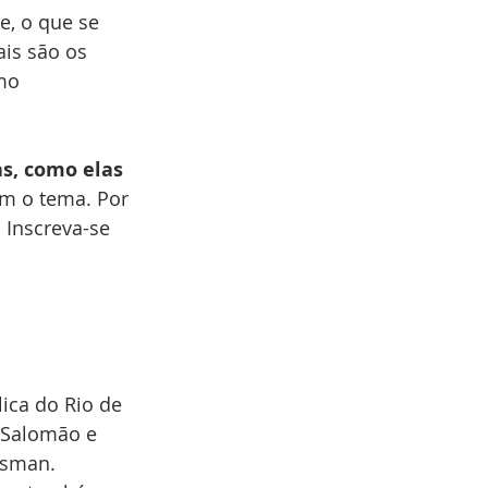
, o que se 
is são os 
mo 
as, como elas 
om o tema. Por 
 Inscreva-se 
ica do Rio de 
a Salomão e 
isman. 