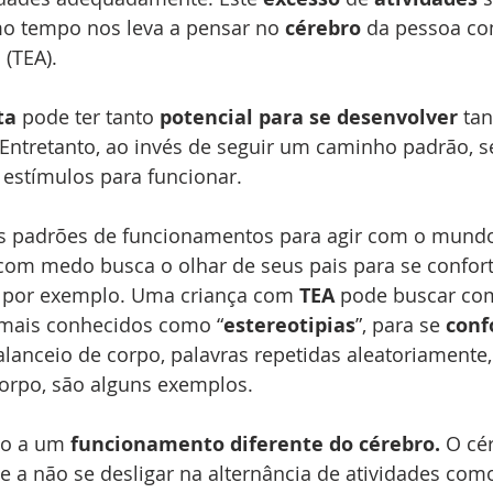
o tempo nos leva a pensar no 
cérebro
 da pessoa co
 (TEA).
ta
 pode ter tanto 
potencial para se desenvolver
 ta
 Entretanto, ao invés de seguir um caminho padrão, s
 estímulos para funcionar.
s padrões de funcionamentos para agir com o mundo
com medo busca o olhar de seus pais para se confort
 por exemplo. Uma criança com 
TEA
 pode buscar co
 mais conhecidos como “
estereotipias
”, para se 
conf
lanceio de corpo, palavras repetidas aleatoriamente, 
corpo, são alguns exemplos.
do a um 
funcionamento diferente do cérebro.
 O cé
de a não se desligar na alternância de atividades com