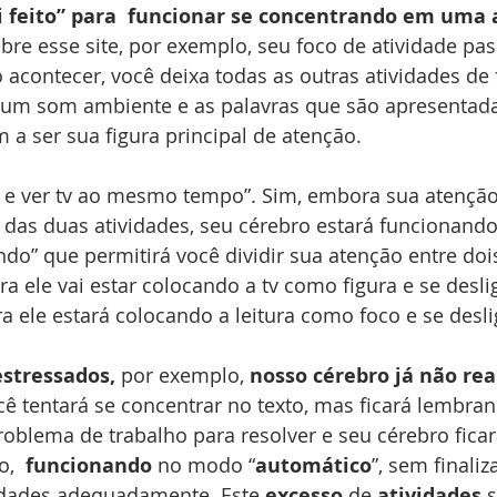
i feito” para  funcionar se concentrando em uma a
re esse site, por exemplo, seu foco de atividade pass
so acontecer, você deixa todas as outras atividades de
 um som ambiente e as palavras que são apresentada
a ser sua figura principal de atenção.
r e ver tv ao mesmo tempo”. Sim, embora sua atenção
as duas atividades, seu cérebro estará funcionand
do” que permitirá você dividir sua atenção entre doi
a ele vai estar colocando a tv como figura e se desl
ora ele estará colocando a leitura como foco e se desl
stressados,
 por exemplo, 
nosso cérebro já não rea
cê tentará se concentrar no texto, mas ficará lembra
roblema de trabalho para resolver e seu cérebro ficar
,  
funcionando
 no modo “
automático
”, sem finaliz
dades adequadamente. Este 
excesso
 de 
atividades
 