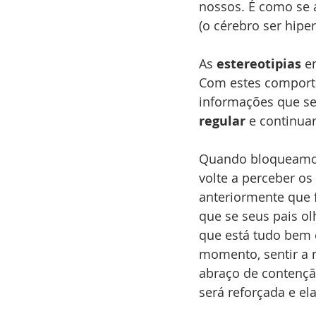
nossos. É como se 
(o cérebro ser hipe
As 
estereotipias
 e
Com estes comporta
informações que s
regular
 e continua
Quando bloqueamos 
volte a perceber os
anteriormente que 
que se seus pais o
que está tudo bem e
momento, sentir a n
abraço de contençã
será reforçada e e