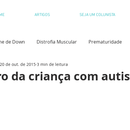
ME
ARTIGOS
SEJA UM COLUNISTA
me de Down
Distrofia Muscular
Prematuridade
20 de out. de 2015
3 min de leitura
l
Paralisia Cerebral
Dislexia
ro da criança com aut
olvimento Infantil
Desfralde
Paralisia Cerebral
s Congênitas
Educação Emocional