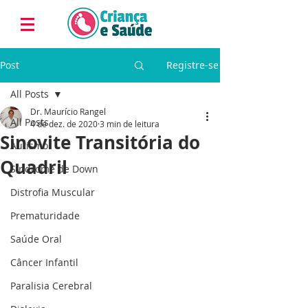
Post
Registre-se
All Posts
Dr. Maurício Rangel
All Posts
4 de dez. de 2020
3 min de leitura
Sinovite Transitória do
Autismo
Quadril
Síndrome de Down
Distrofia Muscular
Prematuridade
Saúde Oral
Câncer Infantil
Paralisia Cerebral