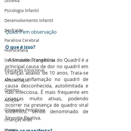
Dislexia
Psicologia Infantil
Desenvolvimento Infantil
Desfralde
Quadril em observação 
Paralisia Cerebral
O que é isso?
Hidrocefalia
  A Sinovite Transitória do Quadril é a 
Deformidades Congênitas
principal causa de dor no quadril em 
Educação Emocional
crianças abaixo de 10 anos. Trata-se 
de uma inflamação no quadril de 
Alfabeização
causa desconhecida, autolimitada e 
Direitos
não infecciosa. É mais frequente em 
crianças muito ativas, podendo 
Adoção
ocorrer na presença de quadro viral 
Ortopedia Pediátrica
sistêmico, sendo denominado de 
Sinovite Reativa.
Crianças Anãs
Jovens
Como se manifesta?