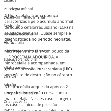
Dislexia
Psicologia Infantil
A Hidrocefalia é uma doença 
Desenvolvimento Infantil
caracterizada pelo acúmulo anormal 
Desfralde
de líquido cefalorraquidiano (LCR) na 
cavidade craniana. Quase sempre é 
Paralisia Cerebral
diagnosticada no período neonatal.
Hidrocefalia
Mas hoje venho falar um pouco da 
Deformidades Congênitas
HIDROCEFALIA ADQUIRIDA. A 
Educação Emocional
hidrocefalia é acompanhada, em 
Alfabeização
geral de pressão intracraniana (HIC), 
tem efeito de destruição no cérebro.
Direitos
Adoção
A hidrocefalia adquirida após os 2 
anos de idade já não cursa com a 
Ortopedia Pediátrica
macrocefalia. Nesses casos surgem 
Crianças Anãs
os casos clínicos de pressão 
Jovens
intracraniana, como: cefaléia matinal 