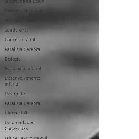
Síndrome de Down
Distrofia Muscular
Prematuridade
Saúde Oral
Câncer Infantil
Paralisia Cerebral
Dislexia
Psicologia Infantil
Desenvolvimento
Infantil
Desfralde
Paralisia Cerebral
Hidrocefalia
Deformidades
Congênitas
Educação Emocional