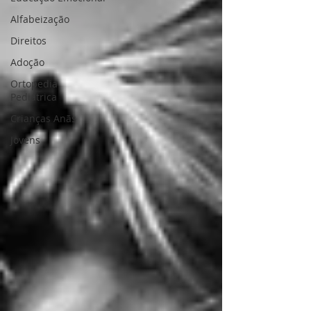
Alfabeização
Direitos
Adoção
Ortopedia
Pediátrica
Crianças Anãs
Jovens