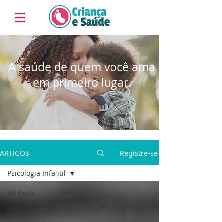
A saúde de quem você ama
em primeiro lugar.
ARTIGOS
Registre-se
Psicologia Infantil
All Posts
Autismo