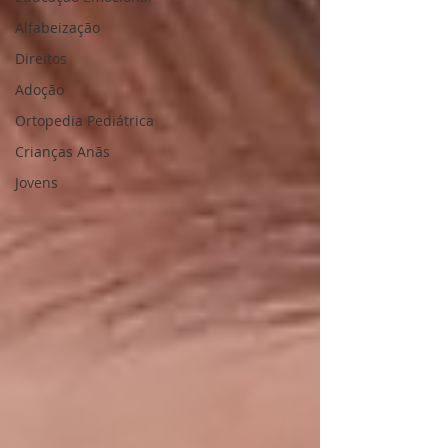
Alfabeização
Direitos
Adoção
Ortopedia Pediátrica
Crianças Anãs
Jovens