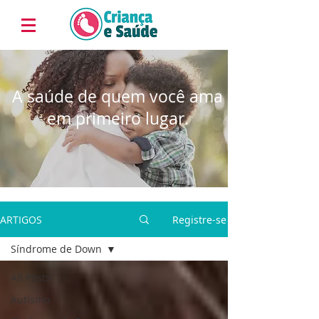
A saúde de quem você ama
em primeiro lugar.
ARTIGOS
Registre-se
Síndrome de Down
All Posts
Autismo