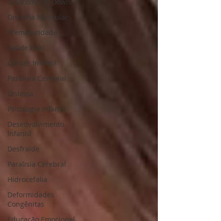
Síndrome de Down
Distrofia Muscular
Prematuridade
Saúde Oral
Câncer Infantil
Paralisia Cerebral
Dislexia
Psicologia Infantil
Desenvolvimento
Infantil
Desfralde
Paralisia Cerebral
Hidrocefalia
Deformidades
Congênitas
Educação Emocional