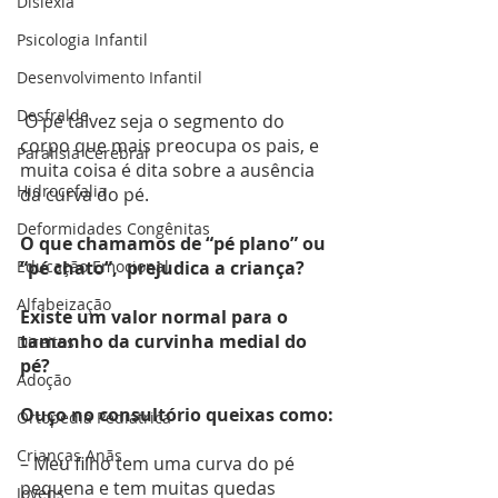
Dislexia
Psicologia Infantil
Desenvolvimento Infantil
Desfralde
O pé talvez seja o segmento do 
corpo que mais preocupa os pais, e 
Paralisia Cerebral
muita coisa é dita sobre a ausência 
Hidrocefalia
da curva do pé.
Deformidades Congênitas
O que chamamos de “pé plano” ou 
Educação Emocional
“pé chato”,  prejudica a criança?
Alfabeização
Existe um valor normal para o 
tamanho da curvinha medial do 
Direitos
pé?
Adoção
Ouço no consultório queixas como:
Ortopedia Pediátrica
Crianças Anãs
– Meu filho tem uma curva do pé 
pequena e tem muitas quedas 
Jovens