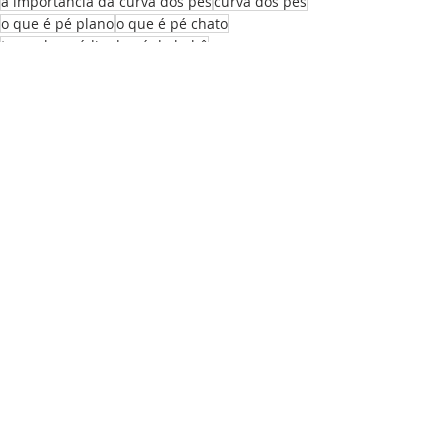
a importância da curva dos pés
curva dos pés
o que é pé plano
o que é pé chato
tamanho médio do pé do bebê
Ortopedia Pediátrica
Posts recentes
Ver tudo