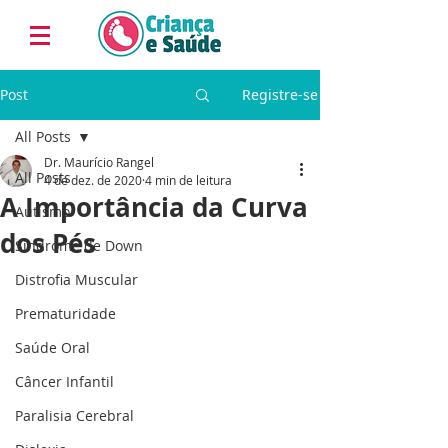
Post
Registre-se
All Posts
Dr. Maurício Rangel
All Posts
4 de dez. de 2020
4 min de leitura
A Importância da Curva
Autismo
dos Pés
Síndrome de Down
Distrofia Muscular
Prematuridade
Saúde Oral
Câncer Infantil
Paralisia Cerebral