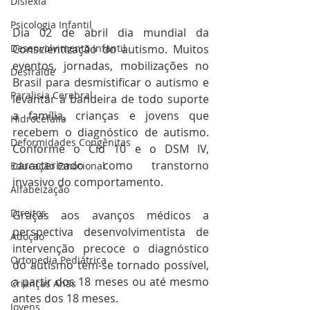
Dislexia
Psicologia Infantil
Dia 02 de abril dia mundial da 
Desenvolvimento Infantil
Conscientização do autismo. Muitos 
eventos, jornadas, mobilizações no 
Desfralde
Brasil para desmistificar o autismo e 
Paralisia Cerebral
levantar a bandeira de todo suporte 
a família, crianças e jovens que 
Hidrocefalia
recebem o diagnóstico de autismo. 
Deformidades Congênitas
Conforme o Cid 10 e o DSM IV, 
caracterizado como transtorno 
Educação Emocional
invasivo do comportamento.
Alfabeização
Direitos
Graças aos avanços médicos a 
perspectiva desenvolvimentista de 
Adoção
intervenção precoce o diagnóstico 
Ortopedia Pediátrica
do autismo tem-se tornado possível, 
a partir dos 18 meses ou até mesmo 
Crianças Anãs
antes dos 18 meses.
Jovens