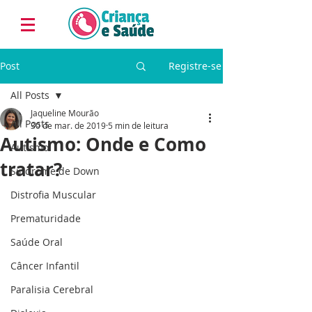
Post
Registre-se
All Posts
Jaqueline Mourão
All Posts
30 de mar. de 2019
5 min de leitura
Autismo: Onde e Como
Autismo
tratar?
Síndrome de Down
Distrofia Muscular
Prematuridade
Saúde Oral
Câncer Infantil
Paralisia Cerebral