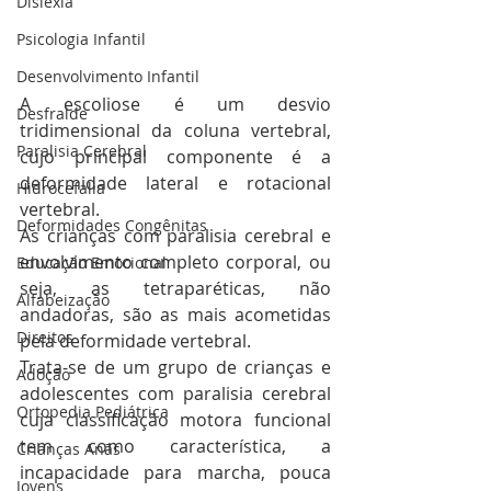
Dislexia
Psicologia Infantil
Desenvolvimento Infantil
A escoliose é um desvio 
Desfralde
tridimensional da coluna vertebral, 
Paralisia Cerebral
cujo principal componente é a 
deformidade lateral e rotacional 
Hidrocefalia
vertebral.
Deformidades Congênitas
As crianças com paralisia cerebral e 
envolvimento completo corporal, ou 
Educação Emocional
seja, as tetraparéticas, não 
Alfabeização
andadoras, são as mais acometidas 
Direitos
pela deformidade vertebral.
Trata-se de um grupo de crianças e 
Adoção
adolescentes com paralisia cerebral 
Ortopedia Pediátrica
cuja classificação motora funcional 
tem como característica, a 
Crianças Anãs
incapacidade para marcha, pouca 
Jovens