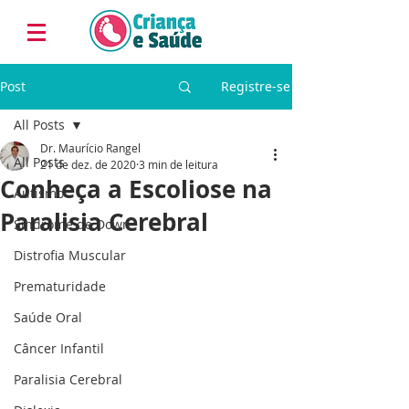
Post
Registre-se
All Posts
Dr. Maurício Rangel
All Posts
21 de dez. de 2020
3 min de leitura
Conheça a Escoliose na
Autismo
Paralisia Cerebral
Síndrome de Down
Distrofia Muscular
Prematuridade
Saúde Oral
Câncer Infantil
Paralisia Cerebral