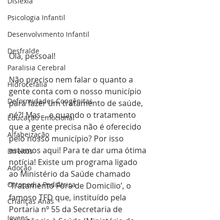
Dislexia
Psicologia Infantil
Desenvolvimento Infantil
Desfralde
Olá, pessoal! 
Paralisia Cerebral
Não preciso nem falar o quanto a 
Hidrocefalia
gente conta com o nosso município 
Deformidades Congênitas
para fazer um tratamento de saúde, 
né?! Mas… e quando o tratamento 
Educação Emocional
que a gente precisa não é oferecido 
Alfabeização
pelo nosso município? Por isso 
estamos aqui! Para te dar uma ótima 
Direitos
notícia! Existe um programa ligado 
Adoção
ao Ministério da Saúde chamado 
Ortopedia Pediátrica
‘Tratamento Fora de Domicílio’, o 
famoso TFD que, instituído pela 
Crianças Anãs
Portaria nº 55 da Secretaria de 
Jovens