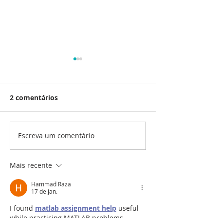
2 comentários
Escreva um comentário
"Posso substituir o BPC
Maus tratos: 
(LOAS) pela Pensão por
identificar?
Morte?"
Mais recente
Hammad Raza
17 de jan.
I found 
matlab assignment help
 useful 
while practicing MATLAB problems, 