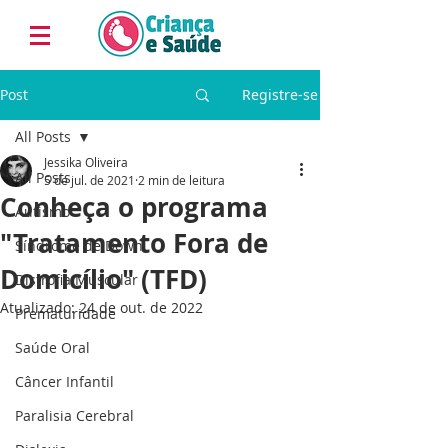
Post
Registre-se
All Posts
Jessika Oliveira
All Posts
5 de jul. de 2021
2 min de leitura
Conheça o programa
Autismo
"Tratamento Fora de
Síndrome de Down
Domicílio" (TFD)
Distrofia Muscular
Atualizado:
24 de out. de 2022
Prematuridade
Saúde Oral
Câncer Infantil
Paralisia Cerebral