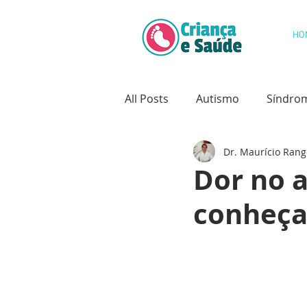
HO
All Posts
Autismo
Síndro
Dr. Maurício Rang
Saúde Oral
Câncer Infanti
Dor no a
conheça
Psicologia Infantil
Desenv
Hidrocefalia
Deformidade