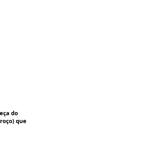
eça do 
roço) que 