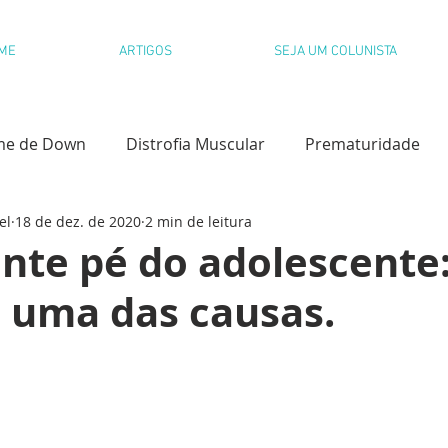
ME
ARTIGOS
SEJA UM COLUNISTA
me de Down
Distrofia Muscular
Prematuridade
el
18 de dez. de 2020
2 min de leitura
l
Paralisia Cerebral
Dislexia
nte pé do adolescente
 uma das causas.
olvimento Infantil
Desfralde
Paralisia Cerebral
s Congênitas
Educação Emocional