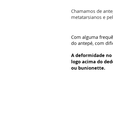
Chamamos de antepé
metatarsianos e pe
Com alguma frequên
do antepé, com dif
A deformidade no 
logo acima do ded
ou bunionette.