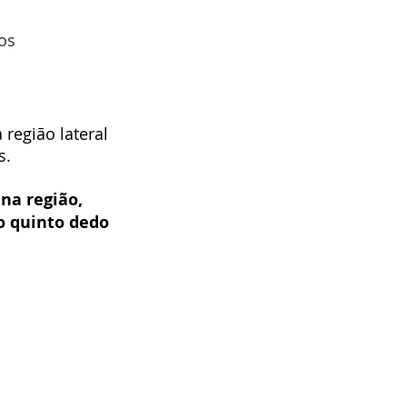
os 
egião lateral 
s.
na região, 
o quinto dedo 