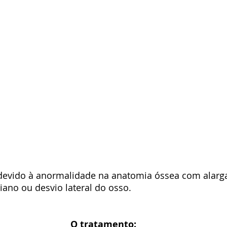
 devido à anormalidade na anatomia óssea com alar
ano ou desvio lateral do osso.
O tratamento: