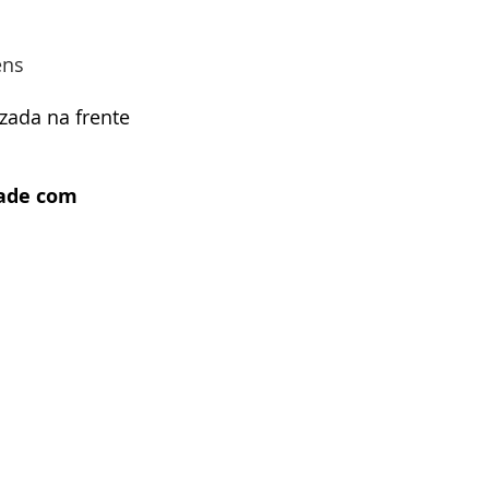
ens
zada na frente 
dade com 