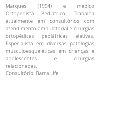
Marques (1994) e médico 
Ortopedista Pediátrico. Trabalha 
atualmente em consultórios com 
atendimento ambulatorial e cirurgias 
ortopédicas pediátricas eletivas. 
Especialista em diversas patologias 
musculoesqueléticas em crianças e 
adolescentes e cirurgias 
relacionadas.
Consultório: Barra Life
Av. Armando Lombardi, 1000 – sala 
231, bloco 2, Barra da Tijuca | Rio de 
Janeiro
Telefone para contato: 3264-2232/ 