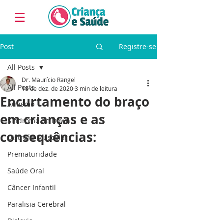
Post
Registre-se
All Posts
Dr. Maurício Rangel
All Posts
18 de dez. de 2020
3 min de leitura
Encurtamento do braço
Autismo
em crianças e as
Síndrome de Down
consequências:
Distrofia Muscular
Prematuridade
Saúde Oral
Câncer Infantil
Paralisia Cerebral