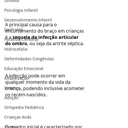
Dislexia
Psicologia Infantil
Desenvolvimento Infantil
A principal causa para o 
Desfralde
encurtamento do braço em crianças 
é a 
sequela da infecção articular 
Paralisia Cerebral
do ombro
, ou seja da artrite séptica.
Hidrocefalia
Deformidades Congênitas
Educação Emocional
A infecção pode ocorrer em 
Alfabeização
qualquer momento da vida da 
criança, podendo inclusive acometer 
Direitos
os recém-nascidos.
Adoção
Ortopedia Pediátrica
Crianças Anãs
O quadro inicial é caracterizado por
Jovens