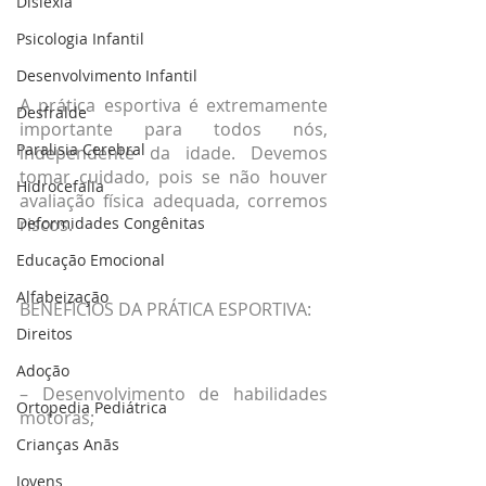
Dislexia
Psicologia Infantil
Desenvolvimento Infantil
A prática esportiva é extremamente 
Desfralde
importante para todos nós, 
Paralisia Cerebral
independente da idade. Devemos 
tomar cuidado, pois se não houver 
Hidrocefalia
avaliação física adequada, corremos 
Deformidades Congênitas
riscos.
Educação Emocional
Alfabeização
BENEFÍCIOS DA PRÁTICA ESPORTIVA:
Direitos
Adoção
– Desenvolvimento de habilidades 
Ortopedia Pediátrica
motoras;
Crianças Anãs
Jovens