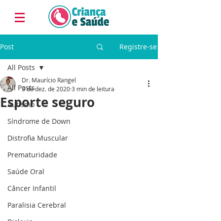
Post
Registre-se
All Posts
Dr. Maurício Rangel
All Posts
3 de dez. de 2020
3 min de leitura
Esporte seguro
Autismo
Síndrome de Down
Distrofia Muscular
Prematuridade
Saúde Oral
Câncer Infantil
Paralisia Cerebral