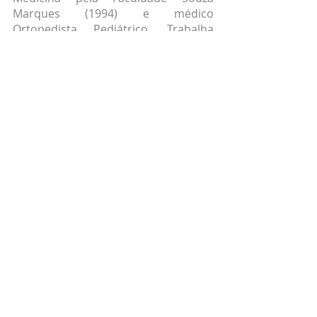
Marques (1994) e médico 
Ortopedista Pediátrico. Trabalha 
atualmente em consultórios com 
atendimento ambulatorial e cirurgias 
ortopédicas pediátricas eletivas. 
Especialista em diversas patologias 
musculoesqueléticas em crianças e 
adolescentes e cirurgias 
relacionadas.
Consultório: Barra Life
Av. Armando Lombardi, 1000 – sala 
231, bloco 2, Barra da Tijuca | Rio de 
Janeiro