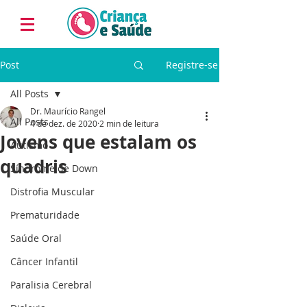
Post
Registre-se
All Posts
Dr. Maurício Rangel
All Posts
4 de dez. de 2020
2 min de leitura
Jovens que estalam os
Autismo
quadris
Síndrome de Down
Distrofia Muscular
Prematuridade
Saúde Oral
Câncer Infantil
Paralisia Cerebral