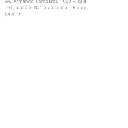
Av. Armando Lombardi, 1000 – sala 
231, bloco 2, Barra da Tijuca | Rio de 
Janeiro
Telefone para contato: 3264-2232/ 
3264-2239
quadris que estalam
jovens que estalam os quadris
quadris que estalam tratamento
como tratar quadris que estalam
Jovens
Ortopedia Pediátrica