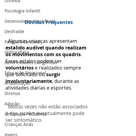
Dislexia
Psicologia Infantil
Desenvolvimento Infantil
Dúvidas Frequentes
Desfralde
  Algumas crianças apresentam 
Paralisia Cerebral
estalido audível quando realizam 
Hidrocefalia
os movimentos com os quadris
. 
Esses estalos podem ser
Deformidades Congênitas
voluntários 
e realizados sempre 
Educação Emocional
que solicitado ou 
surgir 
involuntariamente
, durante as 
Alfabeização
atividades diárias e esportes.
Direitos
Adoção
  Muitas vezes não estão associados 
à dor, porém eventualmente pode 
Ortopedia Pediátrica
ser sintomático. 
Crianças Anãs
Jovens