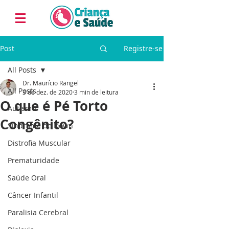
Post
Registre-se
All Posts
Dr. Maurício Rangel
All Posts
3 de dez. de 2020
3 min de leitura
O que é Pé Torto
Autismo
Congênito?
Síndrome de Down
Distrofia Muscular
Prematuridade
Saúde Oral
Câncer Infantil
Paralisia Cerebral