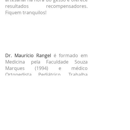
resultados recompensadores.  
Fiquem tranquilos!
Dr. Maurício Rangel
 é formado em 
Medicina pela Faculdade Souza 
Marques (1994) e médico 
Ortopedista Pediátrico. Trabalha 
atualmente em consultórios com 
atendimento ambulatorial e cirurgias 
ortopédicas pediátricas eletivas. 
Especialista em diversas patologias 
musculoesqueléticas em crianças e 
adolescentes e cirurgias 
relacionadas.