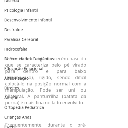
Dislexia
Psicologia Infantil
Desenvolvimento Infantil
Desfralde
Paralisia Cerebral
Hidrocefalia
Deformidade vista no recém-nascido 
Deformidades Congênitas
que se caracteriza pelo pé virado 
Educação Emocional
para dentro e para baixo 
(equinovaro), rígido, sendo difícil 
Alfabeização
colocá-lo na posição normal com a 
Direitos
manipulação. Pode ser uni ou 
bilateral. A panturrilha (batata da 
Adoção
perna) é mais fina no lado envolvido.
Ortopedia Pediátrica
Crianças Anãs
Frequentemente, durante o pré-
Jovens