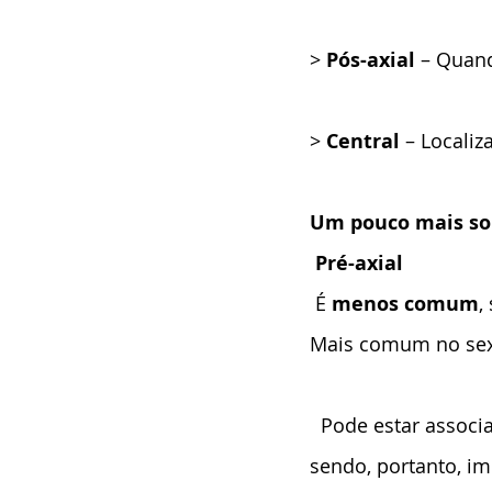
> 
Pós-axial
 – Quan
> 
Central
 – Localiz
Um pouco mais sob
 Pré-axial
É
 menos comum
,
Mais comum no sex
  Pode estar associ
sendo, portanto, im