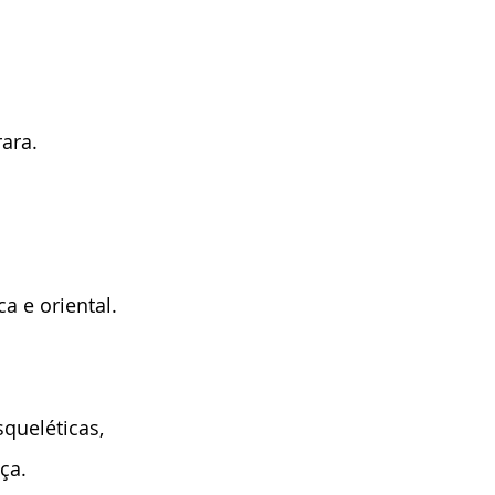
rara.
 e oriental. 
squeléticas, 
ça.