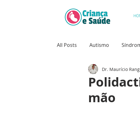
HO
All Posts
Autismo
Síndro
Dr. Maurício Rang
Saúde Oral
Câncer Infanti
Polidact
mão
Psicologia Infantil
Desenv
Hidrocefalia
Deformidade