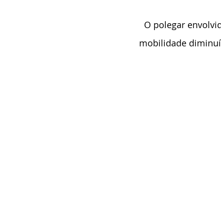
  O polegar envolvido (que deverá ser ressecado) geralmente é menor e tem sua 
mobilidade diminuí