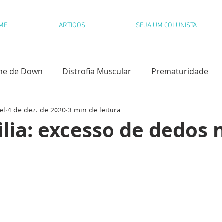
ME
ARTIGOS
SEJA UM COLUNISTA
me de Down
Distrofia Muscular
Prematuridade
el
4 de dez. de 2020
3 min de leitura
l
Paralisia Cerebral
Dislexia
ilia: excesso de dedos 
olvimento Infantil
Desfralde
Paralisia Cerebral
s Congênitas
Educação Emocional