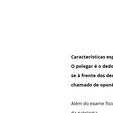
Características es
O polegar é o ded
se à frente dos d
chamado de oponê
Além do exame físic
da patologia.