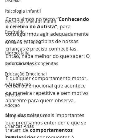
Dislexia
Psicologia Infantil
Como vimos no texto 
“Conhecendo 
Desenvolvimento Infantil
o cérebro do Autista”
, para 
Desfralde
conseguirmos agir adequadamente 
com as estereotipias de nossas 
Paralisia Cerebral
crianças é preciso conhecê-las. 
Hidrocefalia
Então, nada melhor do que saber: O 
que são elas?
Deformidades Congênitas
Educação Emocional
É qualquer comportamento motor, 
Alfabeização
verbal ou emocional que acontece 
de maneira repetitiva e sem motivo 
Direitos
aparente para quem observa.
Adoção
Uma das coisas mais importantes 
Ortopedia Pediátrica
que precisamos entender é que se 
Crianças Anãs
tratam de 
comportamentos 
Jovens
regulatórios
 consequentes à 