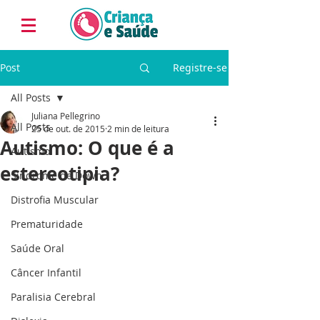
Post
Registre-se
All Posts
Juliana Pellegrino
All Posts
25 de out. de 2015
2 min de leitura
Autismo: O que é a
Autismo
estereotipia?
Síndrome de Down
Distrofia Muscular
Prematuridade
Saúde Oral
Câncer Infantil
Paralisia Cerebral