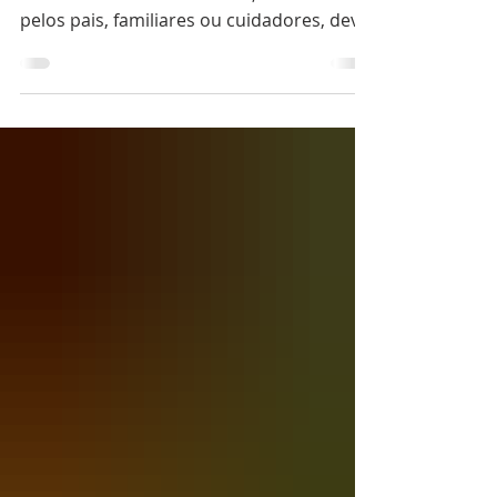
Qualquer anormalidade na coluna
vertebral do recém-nascido, observado
pelos pais, familiares ou cuidadores, deve
ser esclarecido na...