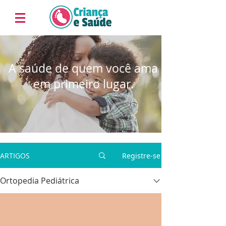
A saúde de quem você ama
em primeiro lugar.
ARTIGOS
Registre-se
Ortopedia Pediátrica